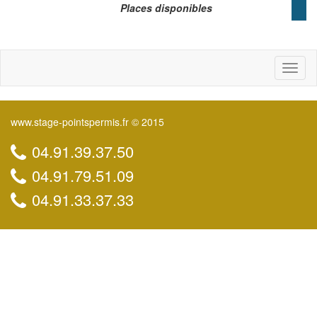
Places disponibles
Toggl
naviga
www.stage-pointspermis.fr © 2015
04.91.39.37.50
04.91.79.51.09
04.91.33.37.33