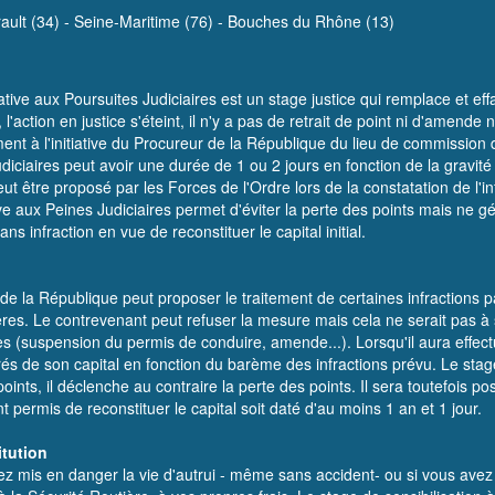
ault (34)
-
Seine-Maritime (76)
-
Bouches du Rhône (13)
tive aux Poursuites Judiciaires est un stage justice qui remplace et eff
t, l'action en justice s'éteint, il n'y a pas de retrait de point ni d'ame
nt à l'initiative du Procureur de la République du lieu de commission de
udiciaires peut avoir une durée de 1 ou 2 jours en fonction de la gravité
eut être proposé par les Forces de l'Ordre lors de la constatation de l'i
ve aux Peines Judiciaires permet d'éviter la perte des points mais ne g
s infraction en vue de reconstituer le capital initial.
 de la République peut proposer le traitement de certaines infractions p
res. Le contrevenant peut refuser la mesure mais cela ne serait pas à s
s (suspension du permis de conduire, amende...). Lorsqu'il aura effect
irés de son capital en fonction du barème des infractions prévu. Le st
nts, il déclenche au contraire la perte des points. Il sera toutefois po
t permis de reconstituer le capital soit daté d'au moins 1 an et 1 jour.
itution
avez mis en danger la vie d'autrui - même sans accident- ou si vous avez