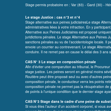
Stage permis probatoire en :
Var (83)
-
Gard (30)
-
Hér
Le stage Justice : cas n°3 et n°4
Stage alternative aux peines judiciairesLe stage Alterna
administratives liées à votre infraction. En y participan
Alternative aux Peines Judiciaires est proposé uniqueme
juridictions pénales. Le stage Alternative aux Peines J
sanctions pénales au vu de l'accidentologie locale. Il p
envoie un courrier au contrevenant. Le stage Alternati
conduire. Il ne remet pas en cause le délai des 3 ans san
CAS N° 3 Le stage en composition pénale
Afin d'éviter une comparution au tribunal, le Procureur
stage justice. Les peines seront en général moins sévè
Routière peut être proposé seul ou avec d'autres peine
composition pénale, le conducteur verra les points ret
composition pénale ne permet pas la récupération de poi
de points à l'unique condition que le dernier stage ayan
CAS N°3 Stage dans le cadre d'une peine de subst
Si vous êtes l’auteur d'un accident corporel, si vous 