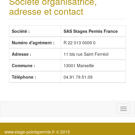
Société organisatrice,
adresse et contact
Société :
SAS Stages Permis France
Numéro d'agrément :
R 22 013 0009 0
Adresse :
11 bis rue Saint Ferréol
Commune :
13001 Marseille
Téléphone :
04.91.79.51.09
Toggl
naviga
www.stage-pointspermis.fr © 2015