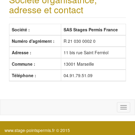
adresse et contact
Société :
SAS Stages Permis France
Numéro d'agrément :
R 21 030 0002 0
Adresse :
11 bis rue Saint Ferréol
Commune :
13001 Marseille
Téléphone :
04.91.79.51.09
Toggl
naviga
www.stage-pointspermis.fr © 2015