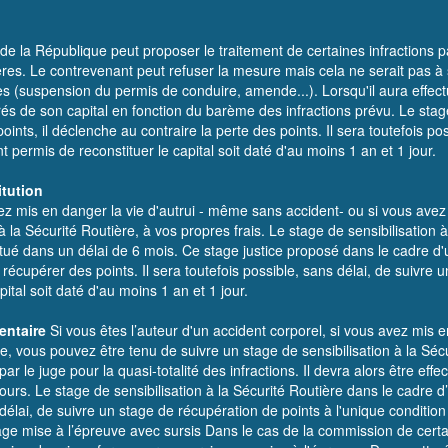
 de la République peut proposer le traitement de certaines infractions p
res. Le contrevenant peut refuser la mesure mais cela ne serait pas à s
s (suspension du permis de conduire, amende...). Lorsqu'il aura effect
irés de son capital en fonction du barème des infractions prévu. Le st
nts, il déclenche au contraire la perte des points. Il sera toutefois po
t permis de reconstituer le capital soit daté d'au moins 1 an et 1 jour.
itution
avez mis en danger la vie d'autrui - même sans accident- ou si vous avez
 la Sécurité Routière, à vos propres frais. Le stage de sensibilisation à
effectué dans un délai de 6 mois. Ce stage justice proposé dans le cadre
écupérer des points. Il sera toutefois possible, sans délai, de suivre u
ital soit daté d'au moins 1 an et 1 jour.
entaire
Si vous êtes l’auteur d'un accident corporel, si vous avez mis e
, vous pouvez être tenu de suivre un stage de sensibilisation à la Sécu
 par le juge pour la quasi-totalité des infractions. Il devra alors être e
urs. Le stage de sensibilisation à la Sécurité Routière dans le cadre
 délai, de suivre un stage de récupération de points à l'unique conditio
age mise à l’épreuve avec sursis Dans le cas de la commission de certains